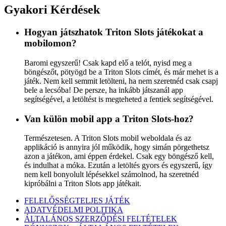
Gyakori Kérdések
Hogyan játszhatok Triton Slots játékokat a
mobilomon?
Baromi egyszerű! Csak kapd elő a telót, nyisd meg a
böngészőt, pötyögd be a Triton Slots címét, és már mehet is a
játék. Nem kell semmit letölteni, ha nem szeretnéd csak csapj
bele a lecsóba! De persze, ha inkább játszanál app
segítségével, a letöltést is megteheted a fentiek segítségével.
Van külön mobil app a Triton Slots-hoz?
Természetesen. A Triton Slots mobil weboldala és az
applikáció is annyira jól működik, hogy simán pörgethetsz
azon a játékon, ami éppen érdekel. Csak egy böngésző kell,
és indulhat a móka. Ezután a letöltés gyors és egyszerű, így
nem kell bonyolult lépésekkel számolnod, ha szeretnéd
kipróbálni a Triton Slots app játékait.
FELELŐSSÉGTELJES JÁTÉK
ADATVÉDELMI POLITIKA
ÁLTALÁNOS SZERZŐDÉSI FELTÉTELEK