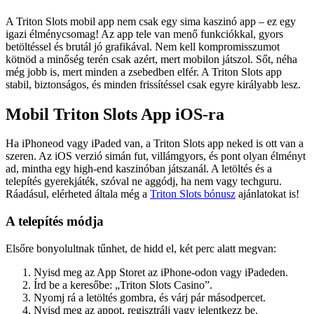
A Triton Slots mobil app nem csak egy sima kaszinó app – ez egy
igazi élménycsomag! Az app tele van menő funkciókkal, gyors
betöltéssel és brutál jó grafikával. Nem kell kompromisszumot
kötnöd a minőség terén csak azért, mert mobilon játszol. Sőt, néha
még jobb is, mert minden a zsebedben elfér. A Triton Slots app
stabil, biztonságos, és minden frissítéssel csak egyre királyabb lesz.
Mobil Triton Slots App iOS-ra
Ha iPhoneod vagy iPaded van, a Triton Slots app neked is ott van a
szeren. Az iOS verzió simán fut, villámgyors, és pont olyan élményt
ad, mintha egy high-end kaszinóban játszanál. A letöltés és a
telepítés gyerekjáték, szóval ne aggódj, ha nem vagy techguru.
Ráadásul, elérheted általa még a
Triton Slots bónusz
ajánlatokat is!
A telepítés módja
Elsőre bonyolultnak tűnhet, de hidd el, két perc alatt megvan:
Nyisd meg az App Storet az iPhone-odon vagy iPadeden.
Írd be a keresőbe: „Triton Slots Casino”.
Nyomj rá a letöltés gombra, és várj pár másodpercet.
Nyisd meg az appot, regisztrálj vagy jelentkezz be.