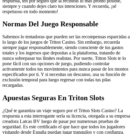
respuesta, ten por seguro que la recibirás lo más pronto posible,
siempre y cuando dejes claro tus intenciones. Y recuerda, ¡sé
respetuoso en todo momento!
Normas Del Juego Responsable
Sabemos lo tentadoras que pueden ser las recompensas esparcidas a
lo largo de los juegos de Triton Casino. Sin embargo, recuerda
siempre jugar responsablemente, siendo consciente de tus gastos
totales y los ingresos que depositas a la plataforma, tratando de
nunca sobrepasar tus límites realistas. Por suerte, Triton Slots te lo
pone fácil con sus opciones de juego, pudiendo controlar
activamente todos tus movimientos para nunca pasar de los montos
especificados por ti. Y si necesitas un descanso, usa su función de
exclusión temporal para luego regresar con todas tus pilas
recargadas.
Apuestas Seguras En Triton Slots
¿Qué te garantiza un viaje seguro por el Triton Slots Casino? La
respuesta a esta interrogante sería su licencia, otorgada a su empresa
creadora Latcas BV luego de pasar por numerosas pruebas de
seguridad. Es este certificado el que hace que todos los jugadores
visitando desde España puedan jugar tranquilos y con confianza.