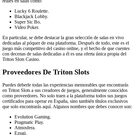
reales en salas como:
Lucky 6 Roulette.
Blackjack Lobby.
Super Sic Bo.
Video Poker.
En particular, se debe destacar la gran selección de salas en vivo
dedicadas al póquer de esta plataforma. Después de todo, este es el
juego más competitivo del casino online, y el hecho de que cuentes
con decenas de salas dedicadas a él es una oferta única propia del
Triton Slots Casino.
Proveedores De Triton Slots
Puedes deberle todas las experiencias memorables que encontrarás
en Triton Slots a sus creadores de juegos, generalmente conocidos
como proveedores. No solo traen a la plataforma todos sus juegos
certificados para operar en España, sino también títulos exclusivos
que solo encontrarás aquí. Algunos nombres que debes conocer son:
Evolution Gaming.
Pragmatic Play.
Atmosfera.
Ezugi.