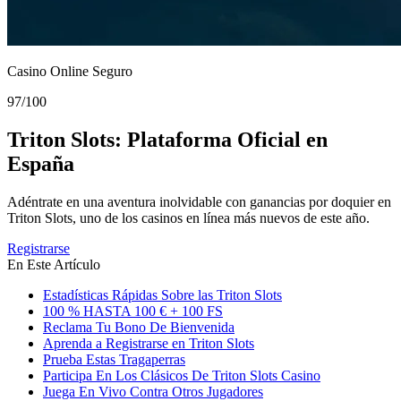
Casino Online Seguro
97
/
100
Triton Slots: Plataforma Oficial en
España
Adéntrate en una aventura inolvidable con ganancias por doquier en
Triton Slots, uno de los casinos en línea más nuevos de este año.
Registrarse
En Este Artículo
Estadísticas Rápidas Sobre las Triton Slots
100 % HASTA 100 € + 100 FS
Reclama Tu Bono De Bienvenida
Aprenda a Registrarse en Triton Slots
Prueba Estas Tragaperras
Participa En Los Clásicos De Triton Slots Casino
Juega En Vivo Contra Otros Jugadores