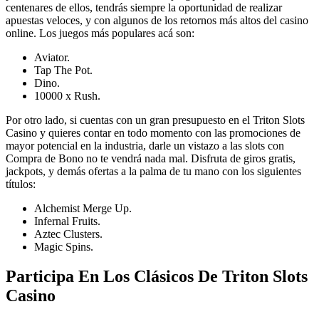
centenares de ellos, tendrás siempre la oportunidad de realizar
apuestas veloces, y con algunos de los retornos más altos del casino
online. Los juegos más populares acá son:
Aviator.
Tap The Pot.
Dino.
10000 x Rush.
Por otro lado, si cuentas con un gran presupuesto en el Triton Slots
Casino y quieres contar en todo momento con las promociones de
mayor potencial en la industria, darle un vistazo a las slots con
Compra de Bono no te vendrá nada mal. Disfruta de giros gratis,
jackpots, y demás ofertas a la palma de tu mano con los siguientes
títulos:
Alchemist Merge Up.
Infernal Fruits.
Aztec Clusters.
Magic Spins.
Participa En Los Clásicos De Triton Slots
Casino