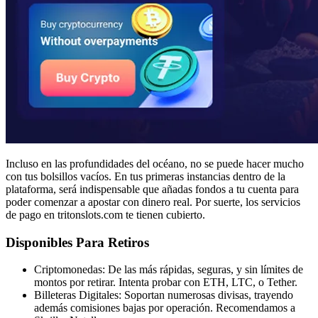
Incluso en las profundidades del océano, no se puede hacer mucho
con tus bolsillos vacíos. En tus primeras instancias dentro de la
plataforma, será indispensable que añadas fondos a tu cuenta para
poder comenzar a apostar con dinero real. Por suerte, los servicios
de pago en tritonslots.com te tienen cubierto.
Disponibles Para Retiros
Criptomonedas: De las más rápidas, seguras, y sin límites de
montos por retirar. Intenta probar con ETH, LTC, o Tether.
Billeteras Digitales: Soportan numerosas divisas, trayendo
además comisiones bajas por operación. Recomendamos a