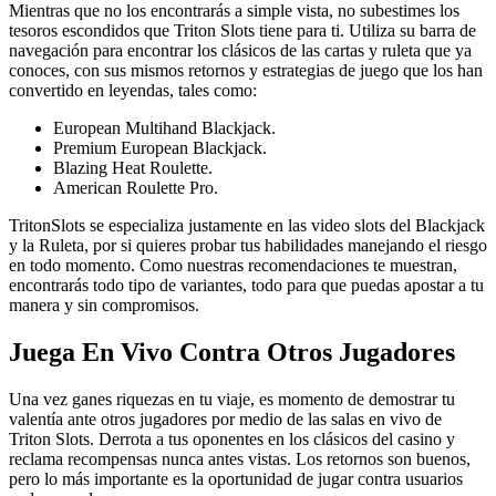
Mientras que no los encontrarás a simple vista, no subestimes los
tesoros escondidos que Triton Slots tiene para ti. Utiliza su barra de
navegación para encontrar los clásicos de las cartas y ruleta que ya
conoces, con sus mismos retornos y estrategias de juego que los han
convertido en leyendas, tales como:
European Multihand Blackjack.
Premium European Blackjack.
Blazing Heat Roulette.
American Roulette Pro.
TritonSlots se especializa justamente en las video slots del Blackjack
y la Ruleta, por si quieres probar tus habilidades manejando el riesgo
en todo momento. Como nuestras recomendaciones te muestran,
encontrarás todo tipo de variantes, todo para que puedas apostar a tu
manera y sin compromisos.
Juega En Vivo Contra Otros Jugadores
Una vez ganes riquezas en tu viaje, es momento de demostrar tu
valentía ante otros jugadores por medio de las salas en vivo de
Triton Slots. Derrota a tus oponentes en los clásicos del casino y
reclama recompensas nunca antes vistas. Los retornos son buenos,
pero lo más importante es la oportunidad de jugar contra usuarios