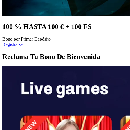
100 % HASTA 100 € + 100 FS
Bono por Primer Depósito
Registrarse
Reclama Tu Bono De Bienvenida