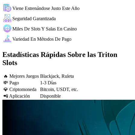
Viene Estrenándose Justo Este Año
Seguridad Garantizada
Miles De Slots Y Salas En Casino
Variedad En Métodos De Pago
Estadísticas Rápidas Sobre las Triton
Slots
🔥 Mejores Juegos
Blackjack, Ruleta
💸 Pago
1-3 Días
💎 Criptomoneda
Bitcoin, USDT, etc.
📲 Aplicación
Disponible