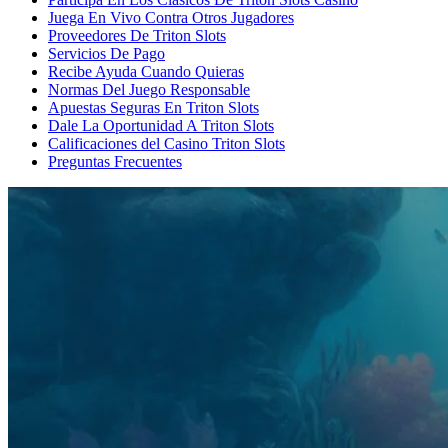
Juega En Vivo Contra Otros Jugadores
Proveedores De Triton Slots
Servicios De Pago
Recibe Ayuda Cuando Quieras
Normas Del Juego Responsable
Apuestas Seguras En Triton Slots
Dale La Oportunidad A Triton Slots
Calificaciones del Casino Triton Slots
Preguntas Frecuentes