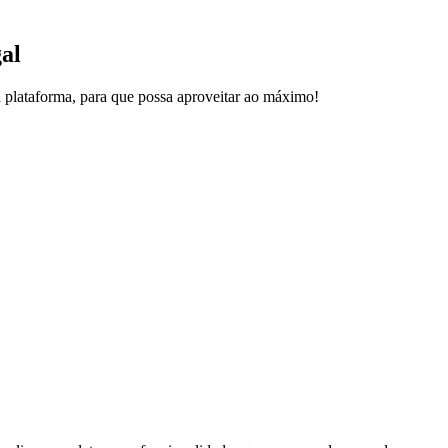
gal
a plataforma, para que possa aproveitar ao máximo!