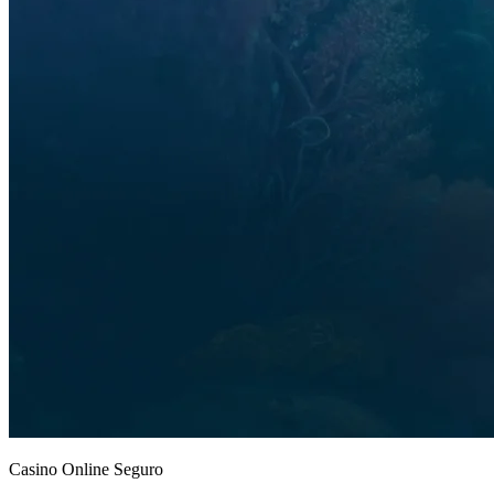
Casino Online Seguro