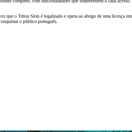
nline completo, com funcionalidades que surpreendem a cada acesso. O
ez que o Triton Slots é legalizado e opera ao abrigo de uma licença em
 conquistar o público português.