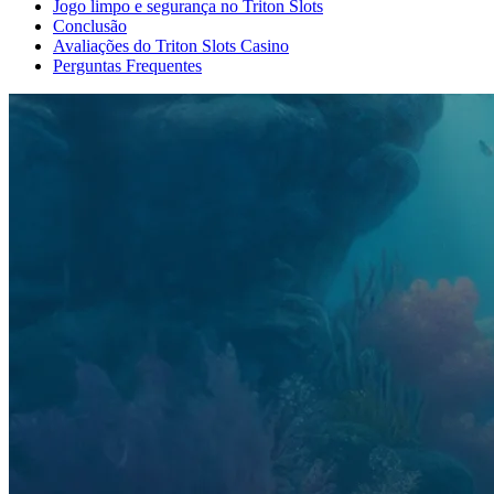
Jogo limpo e segurança no Triton Slots
Conclusão
Avaliações do Triton Slots Casino
Perguntas Frequentes