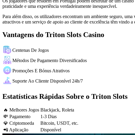
Os jogadores que residem em Portugal podem desfrutar de um casino o
praticidade e uma experiência verdadeiramente inesquecível.
Para além disso, os utilizadores encontram um ambiente seguro, uma v
atractivos e um serviço de apoio ao cliente de excelência têm vindo a
Vantagens do Triton Slots Casino
Centenas De Jogos
Métodos De Pagamento Diversificados
Promoções E Bónus Atrativos
Suporte Ao Cliente Disponível 24h/7
Estatísticas Rápidas Sobre o Triton Slots
🔥 Melhores Jogos
Blackjack, Roleta
💸 Pagamento
1-3 Dias
💎 Criptomoeda
Bitcoin, USDT, etc.
📲 Aplicação
Disponível