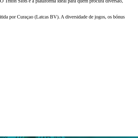
 Triton Slots é a plataforma ideal para quem procura diversão,
itida por Curaçao (Latcas BV). A diversidade de jogos, os bónus